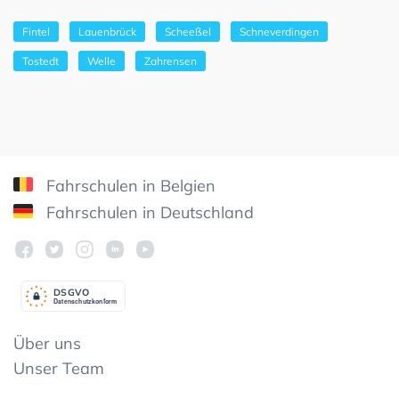
Fintel
Lauenbrück
Scheeßel
Schneverdingen
Tostedt
Welle
Zahrensen
Fahrschulen in Belgien
Fahrschulen in Deutschland
DSGV
O
Datenschutzkonform
Über uns
Unser Team