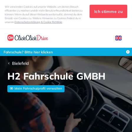
Wir verwenden Cookies auf unserer Website, um deinen Besuch
Ich stimme zu
effizienter zu machen und dir mehr Benutzerfreundlichkeit bieten zu
können. Wenn du auf dieser Webseite weitersurfst, stimmst du dem
Einsatz von Cookies zu. Weitere Hinweise zu Cookies findest du in
unseren
Datenschutzerklärung & Cookie Richtlinie
Fahrschule? Bitte hier klicken
Bielefeld
H2 Fahrschule GMBH
Mein Fahrschulprofil verwalten