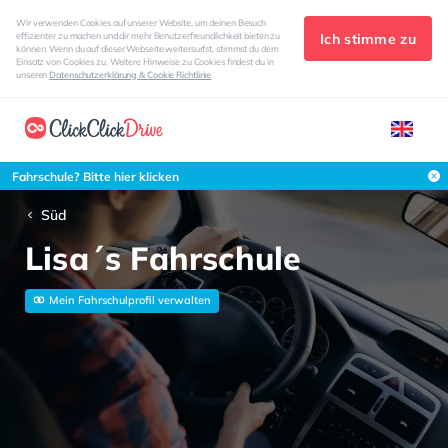
Wir verwenden Cookies auf unserer Website, um deinen Besuch
Ich stimme zu
effizienter zu machen und dir mehr Benutzerfreundlichkeit bieten zu
können. Wenn du auf dieser Webseite weitersurfst, stimmst du dem
Einsatz von Cookies zu. Weitere Hinweise zu Cookies findest du in
unseren
Datenschutzerklärung & Cookie Richtlinie
Fahrschule? Bitte hier klicken
Süd
Lisa´s Fahrschule
Mein Fahrschulprofil verwalten