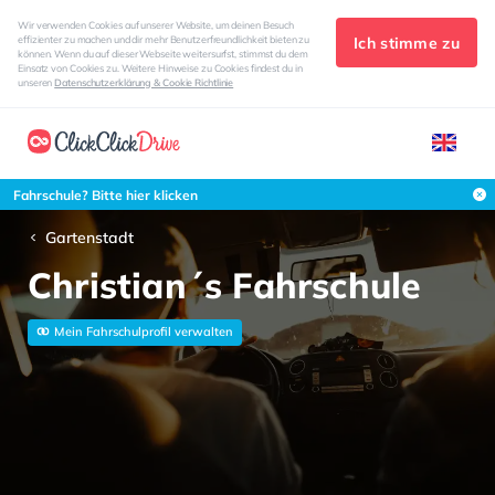
Wir verwenden Cookies auf unserer Website, um deinen Besuch
Ich stimme zu
effizienter zu machen und dir mehr Benutzerfreundlichkeit bieten zu
können. Wenn du auf dieser Webseite weitersurfst, stimmst du dem
Einsatz von Cookies zu. Weitere Hinweise zu Cookies findest du in
unseren
Datenschutzerklärung & Cookie Richtlinie
Fahrschule? Bitte hier klicken
Gartenstadt
Christian´s Fahrschule
Mein Fahrschulprofil verwalten