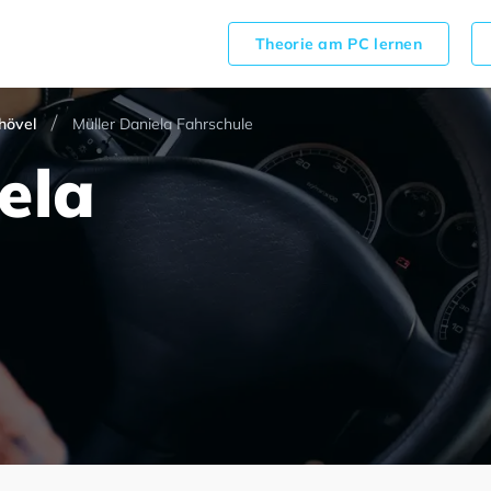
Theorie am PC lernen
hövel
Müller Daniela Fahrschule
ela