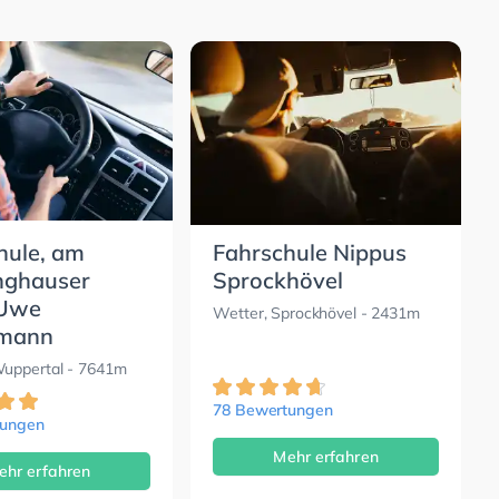
hule, am
Fahrschule Nippus
nghauser
Sprockhövel
 Uwe
Wetter, Sprockhövel
- 2431m
rmann
uppertal
- 7641m
78 Bewertungen
tungen
Mehr erfahren
ehr erfahren