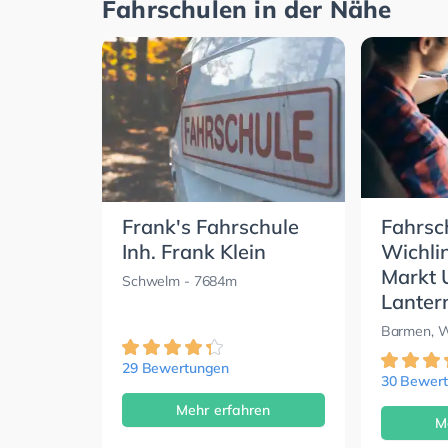
Fahrschulen in der Nähe
Frank's Fahrschule
Fahrsc
Inh. Frank Klein
Wichli
Markt
Schwelm
- 7684m
Lante
Barmen, W
29 Bewertungen
30 Bewer
Mehr erfahren
M