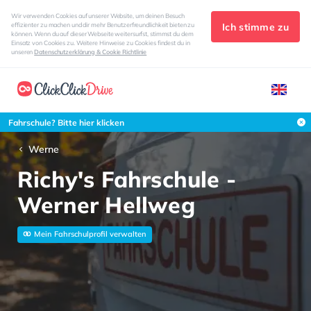
Wir verwenden Cookies auf unserer Website, um deinen Besuch
Ich stimme zu
effizienter zu machen und dir mehr Benutzerfreundlichkeit bieten zu
können. Wenn du auf dieser Webseite weitersurfst, stimmst du dem
Einsatz von Cookies zu. Weitere Hinweise zu Cookies findest du in
unseren
Datenschutzerklärung & Cookie Richtlinie
Fahrschule? Bitte hier klicken
Werne
Richy's Fahrschule -
Werner Hellweg
Mein Fahrschulprofil verwalten