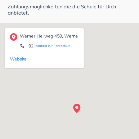
Zahlungsmöglichkeiten die die Schule für Dich
anbietet.
Werner Hellweg 459, Werne
0234/92723500
Kontakt zur Fahrschule
Website