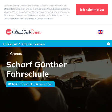
Wir verwenden Cookies auf unserer Website, um deinen Besuch
Ich stimme zu
effizienter zu machen und dir mehr Benutzerfreundlichkeit bieten zu
können. Wenn du auf dieser Webseite weitersurfst, stimmst du dem
Einsatz von Cookies zu. Weitere Hinweise zu Cookies findest du in
unseren
Datenschutzerklärung & Cookie Richtlinie
Fahrschule? Bitte hier klicken
Gronau
Scharf Günther
Fahrschule
Mein Fahrschulprofil verwalten