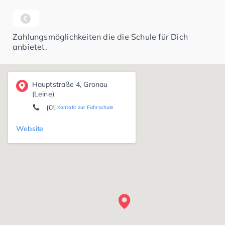
Zahlungsmöglichkeiten die die Schule für Dich
anbietet.
Hauptstraße 4, Gronau
(Leine)
(05182) 5 19 88
Kontakt zur Fahrschule
Website