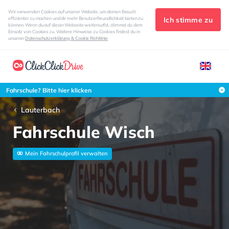
Wir verwenden Cookies auf unserer Website, um deinen Besuch
Ich stimme zu
effizienter zu machen und dir mehr Benutzerfreundlichkeit bieten zu
können. Wenn du auf dieser Webseite weitersurfst, stimmst du dem
Einsatz von Cookies zu. Weitere Hinweise zu Cookies findest du in
unseren
Datenschutzerklärung & Cookie Richtlinie
Fahrschule? Bitte hier klicken
Lauterbach
Fahrschule Wisch
Mein Fahrschulprofil verwalten