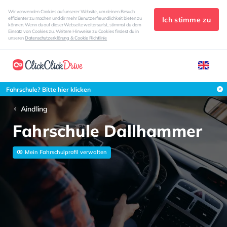
Wir verwenden Cookies auf unserer Website, um deinen Besuch
Ich stimme zu
effizienter zu machen und dir mehr Benutzerfreundlichkeit bieten zu
können. Wenn du auf dieser Webseite weitersurfst, stimmst du dem
Einsatz von Cookies zu. Weitere Hinweise zu Cookies findest du in
unseren
Datenschutzerklärung & Cookie Richtlinie
Fahrschule? Bitte hier klicken
Aindling
Fahrschule Dallhammer
Mein Fahrschulprofil verwalten