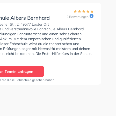
hule Albers Bernhard
2 Bewertungen
ener Str. 2, 49577 Loxter Ort
se und verständnisvolle Fahrschule Albers Bernhard
hkundigen Fahrunterricht und einen sehr sicheren
n Ankum. Mit dem empathischen und qualifizierten
ieser Fahrschule wirst du die theoretischen und
en Prüfungen sogar mit Nervosität meistern und deinen
in leicht bekommen. Die Erste-Hilfe-Kurs in der Schule.
hrschule Albers Bernhard Sie können einen Termin online
en Termin anfragen
n die diese Fahrschule gesehen haben