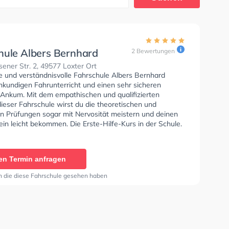
hule Albers Bernhard
2 Bewertungen
ener Str. 2, 49577 Loxter Ort
se und verständnisvolle Fahrschule Albers Bernhard
hkundigen Fahrunterricht und einen sehr sicheren
n Ankum. Mit dem empathischen und qualifizierten
ieser Fahrschule wirst du die theoretischen und
en Prüfungen sogar mit Nervosität meistern und deinen
in leicht bekommen. Die Erste-Hilfe-Kurs in der Schule.
hrschule Albers Bernhard Sie können einen Termin online
en Termin anfragen
n die diese Fahrschule gesehen haben