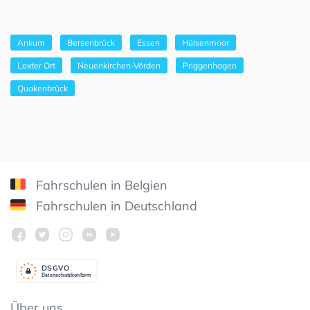
Ankum
Bersenbrück
Essen
Hülsenmoor
Loxter Ort
Neuenkirchen-Vörden
Priggenhagen
Quakenbrück
Fahrschulen in Belgien
Fahrschulen in Deutschland
DSGV
O
Datenschutzkonform
Über uns