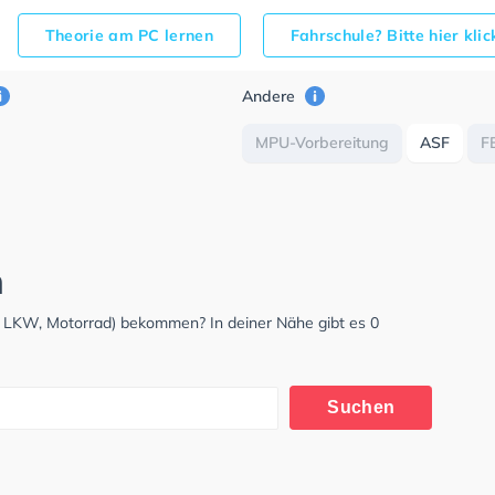
Theorie am PC lernen
Fahrschule? Bitte hier kli
Andere
MPU-Vorbereitung
ASF
F
n
W, LKW, Motorrad) bekommen? In deiner Nähe gibt es 0
Suchen