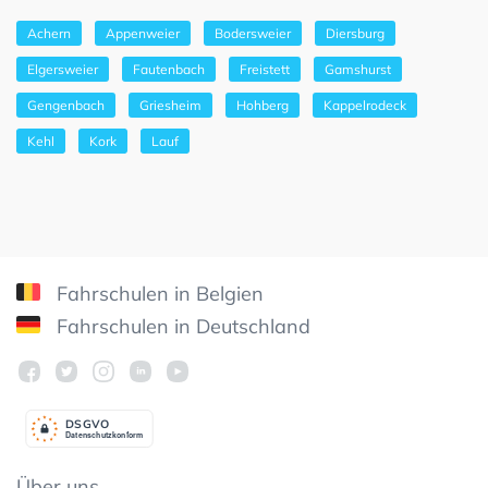
Achern
Appenweier
Bodersweier
Diersburg
Elgersweier
Fautenbach
Freistett
Gamshurst
Gengenbach
Griesheim
Hohberg
Kappelrodeck
Kehl
Kork
Lauf
Fahrschulen in Belgien
Fahrschulen in Deutschland
DSGV
O
Datenschutzkonform
Über uns