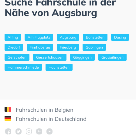
Suche Fahrschule in der
Nähe von Augsburg
Affing
Am Flugplatz
Augsburg
Bonstetten
Dasing
Diedorf
Firnhaberau
Friedberg
Gablingen
Gersthofen
Gessertshausen
Göggingen
Großaitingen
Hammerschmiede
Haunstetten
Fahrschulen in Belgien
Fahrschulen in Deutschland