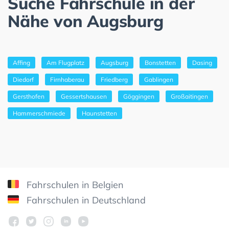
Suche Fahrschule in der
Nähe von Augsburg
Affing
Am Flugplatz
Augsburg
Bonstetten
Dasing
Diedorf
Firnhaberau
Friedberg
Gablingen
Gersthofen
Gessertshausen
Göggingen
Großaitingen
Hammerschmiede
Haunstetten
Fahrschulen in Belgien
Fahrschulen in Deutschland