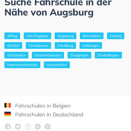
Suche Fahrschule in der
Nähe von Augsburg
Affing
Am Flugplatz
Augsburg
Bonstetten
Dasing
Diedorf
Firnhaberau
Friedberg
Gablingen
Gersthofen
Gessertshausen
Göggingen
Großaitingen
Hammerschmiede
Haunstetten
Fahrschulen in Belgien
Fahrschulen in Deutschland