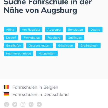
Suche Fahrschule in der
Nähe von Augsburg
Affing
Am Flugplatz
Augsburg
Bonstetten
Dasing
Diedorf
Firnhaberau
Friedberg
Gablingen
Gersthofen
Gessertshausen
Göggingen
Großaitingen
Hammerschmiede
Haunstetten
Fahrschulen in Belgien
Fahrschulen in Deutschland