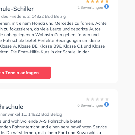
ule-Schiller
2 Bewertungen
des Friedens 2, 14822 Bad Belzig
lernen, mit einem Honda und Mercedes zu fahren. Achte
ch zu fokussieren, da viele Leute und geparkte Autos
ie nahegelegenen Wohnstraßen gehen, fahren und
ie Fahrschule bietet Perfekte Bedingungen um deine
Klasse A, Klasse BE, Klasse B96, Klasse C1 und Klasse
lten. Die Erste-Hilfe-Kurs in der Schule. In der
-Schiller Sie können einen Termin online anfragen.
en Termin anfragen
hrschule
0 Bewertungen
nenwinkel 11, 14822 Bad Belzig
se und wohlwollende A-S Fahrschule bietet
enden Fahrunterricht und einen sehr bewährten Service
de. Du wirst lernen, mit einem Ford und Kawasaki zu