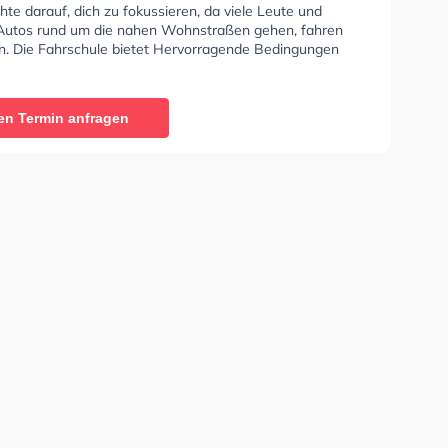
hte darauf, dich zu fokussieren, da viele Leute und
Autos rund um die nahen Wohnstraßen gehen, fahren
n. Die Fahrschule bietet Hervorragende Bedingungen
lasse A1, Klasse B, Klasse A, Klasse BE, Klasse B96,
, Klasse BF17, Klasse A2, Klasse C, Klasse CE, Klasse D
- Prüfbescheinigung zu erhalten. In der A-S Fahrschule
en Termin anfragen
n einen Termin online anfragen.