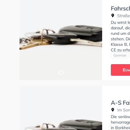
Fahrsch
Straße 
Du wirst 
darauf, di
rund um d
stehen. D
Klasse B, 
CE zu erha
Fahrschule
German
Ein
A-S Fa
Im Son
Die seriö
hervorrag
in Borkhei