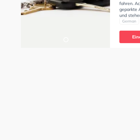
fahren. Ac
geparkte 
und stehe
um deine K
German
Klasse AM
und Mofa 
Ein
Sie könne