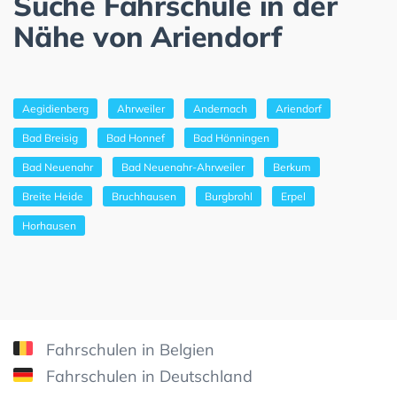
Suche Fahrschule in der
Nähe von Ariendorf
Aegidienberg
Ahrweiler
Andernach
Ariendorf
Bad Breisig
Bad Honnef
Bad Hönningen
Bad Neuenahr
Bad Neuenahr-Ahrweiler
Berkum
Breite Heide
Bruchhausen
Burgbrohl
Erpel
Horhausen
Fahrschulen in Belgien
Fahrschulen in Deutschland