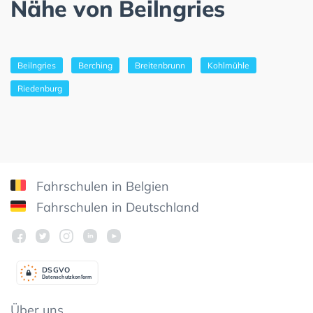
Nähe von Beilngries
Beilngries
Berching
Breitenbrunn
Kohlmühle
Riedenburg
Fahrschulen in Belgien
Fahrschulen in Deutschland
DSGV
O
Datenschutzkonform
Über uns