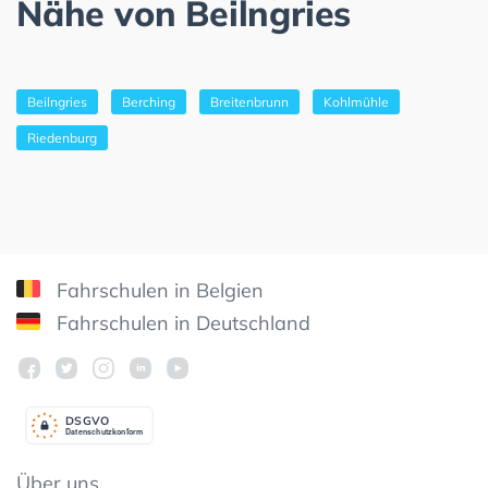
Nähe von Beilngries
Beilngries
Berching
Breitenbrunn
Kohlmühle
Riedenburg
Fahrschulen in Belgien
Fahrschulen in Deutschland
DSGV
O
Datenschutzkonform
Über uns