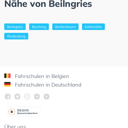
Nähe von Beilngries
Beilngries
Berching
Breitenbrunn
Kohlmühle
Riedenburg
Fahrschulen in Belgien
Fahrschulen in Deutschland
DSGV
O
Datenschutzkonform
Über uns