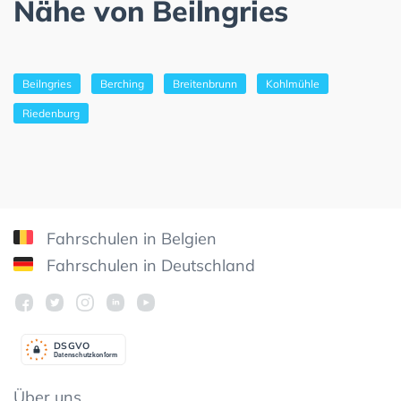
Nähe von Beilngries
Beilngries
Berching
Breitenbrunn
Kohlmühle
Riedenburg
Fahrschulen in Belgien
Fahrschulen in Deutschland
DSGV
O
Datenschutzkonform
Über uns