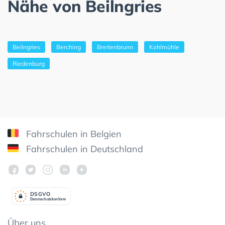
Nähe von Beilngries
Beilngries
Berching
Breitenbrunn
Kohlmühle
Riedenburg
Fahrschulen in Belgien
Fahrschulen in Deutschland
DSGV
O
Datenschutzkonform
Über uns