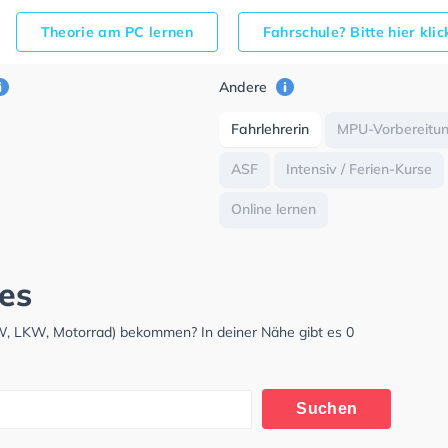
Theorie am PC lernen
Fahrschule? Bitte hier kli
Andere
Fahrlehrerin
MPU-Vorbereitu
ASF
Intensiv / Ferien-Kurse
Online lernen
ies
PKW, LKW, Motorrad) bekommen? In deiner Nähe gibt es 0
Suchen