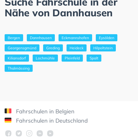
Suche Fahrschule in der
Nähe von Dannhausen
Bergen
Dannhausen
Eckmannshofen
Eysölden
Georgensgmünd
Greding
Heideck
Hilpoltstein
Kiliansdorf
Lochmühle
Pleinfeld
Spalt
Thalmässing
Fahrschulen in Belgien
Fahrschulen in Deutschland