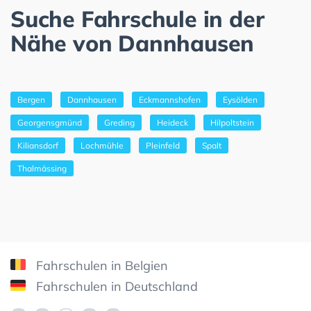
Suche Fahrschule in der
Nähe von Dannhausen
Bergen
Dannhausen
Eckmannshofen
Eysölden
Georgensgmünd
Greding
Heideck
Hilpoltstein
Kiliansdorf
Lochmühle
Pleinfeld
Spalt
Thalmässing
Fahrschulen in Belgien
Fahrschulen in Deutschland