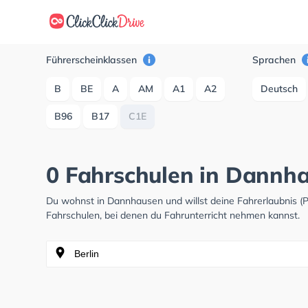
Führerscheinklassen
Sprachen
B
BE
A
AM
A1
A2
Deutsch
B96
B17
C1E
0 Fahrschulen in Dannh
Du wohnst in Dannhausen und willst deine Fahrerlaubnis 
Fahrschulen, bei denen du Fahrunterricht nehmen kannst.