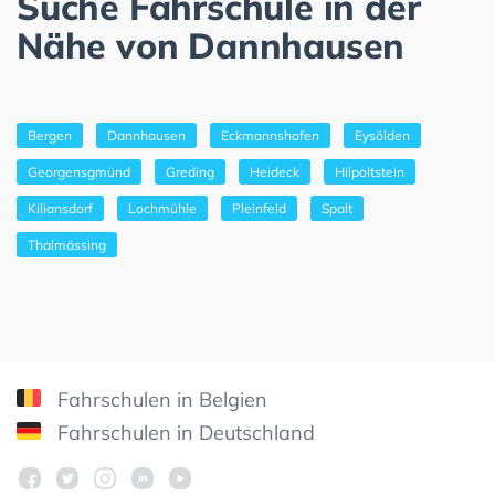
Suche Fahrschule in der
Nähe von Dannhausen
Bergen
Dannhausen
Eckmannshofen
Eysölden
Georgensgmünd
Greding
Heideck
Hilpoltstein
Kiliansdorf
Lochmühle
Pleinfeld
Spalt
Thalmässing
Fahrschulen in Belgien
Fahrschulen in Deutschland