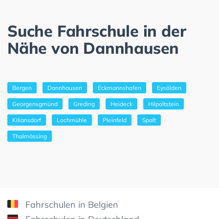
Suche Fahrschule in der
Nähe von Dannhausen
Bergen
Dannhausen
Eckmannshofen
Eysölden
Georgensgmünd
Greding
Heideck
Hilpoltstein
Kiliansdorf
Lochmühle
Pleinfeld
Spalt
Thalmässing
Fahrschulen in Belgien