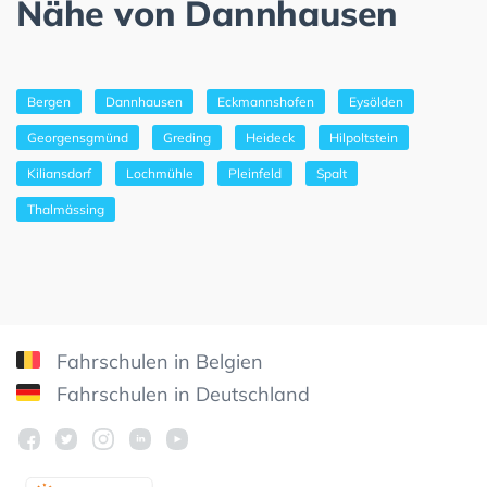
Nähe von Dannhausen
Bergen
Dannhausen
Eckmannshofen
Eysölden
Georgensgmünd
Greding
Heideck
Hilpoltstein
Kiliansdorf
Lochmühle
Pleinfeld
Spalt
Thalmässing
Fahrschulen in Belgien
Fahrschulen in Deutschland