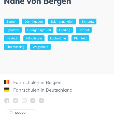
Nähe von Bergen
Bergen
Dannhausen
Eckmannshofen
Eichstätt
Eysölden
Georgensgmünd
Greding
Harthof
Heideck
Hilpoltstein
Lochmühle
Pleinfeld
Thalmässing
Wegscheid
Fahrschulen in Belgien
Fahrschulen in Deutschland
DSGV
O