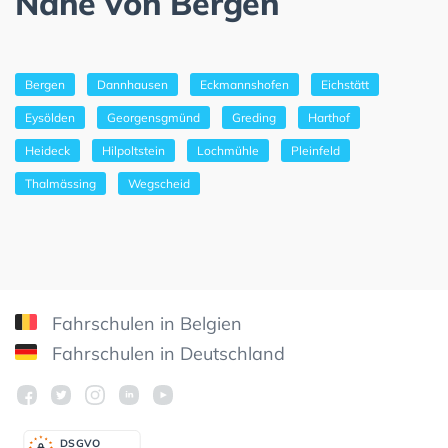
Nähe von Bergen
Bergen
Dannhausen
Eckmannshofen
Eichstätt
Eysölden
Georgensgmünd
Greding
Harthof
Heideck
Hilpoltstein
Lochmühle
Pleinfeld
Thalmässing
Wegscheid
Fahrschulen in Belgien
Fahrschulen in Deutschland
DSGV
O