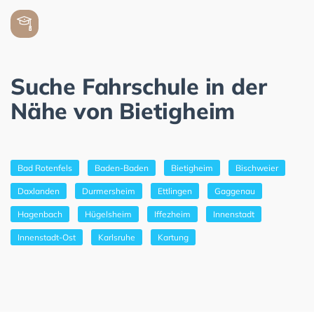
Suche Fahrschule in der
Nähe von Bietigheim
Bad Rotenfels
Baden-Baden
Bietigheim
Bischweier
Daxlanden
Durmersheim
Ettlingen
Gaggenau
Hagenbach
Hügelsheim
Iffezheim
Innenstadt
Innenstadt-Ost
Karlsruhe
Kartung