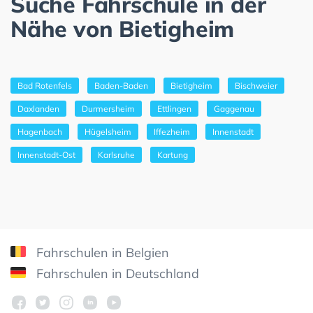
Suche Fahrschule in der
Nähe von Bietigheim
Bad Rotenfels
Baden-Baden
Bietigheim
Bischweier
Daxlanden
Durmersheim
Ettlingen
Gaggenau
Hagenbach
Hügelsheim
Iffezheim
Innenstadt
Innenstadt-Ost
Karlsruhe
Kartung
Fahrschulen in Belgien
Fahrschulen in Deutschland