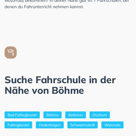
Motorrad) bekommen? In deiner Nähe gibt es 7 Fahrschulen, bei
denen du Fahrunterricht nehmen kannst.
Suche Fahrschule in der
Nähe von Böhme
Bad Fallingbostel
Böhme
Bothmer
Düshorn
Fallingbostel
Hodenhagen
Schwarmstedt
Walsrode