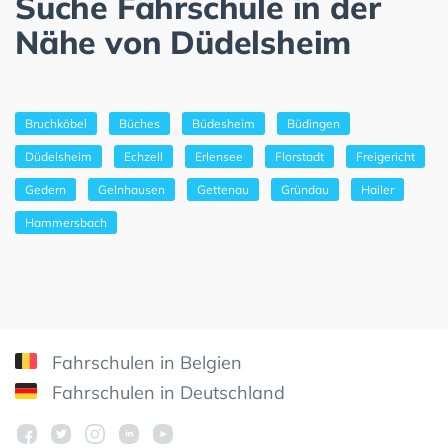
Suche Fahrschule in der
Nähe von Düdelsheim
Bruchköbel
Büches
Büdesheim
Büdingen
Düdelsheim
Echzell
Erlensee
Florstadt
Freigericht
Gedern
Gelnhausen
Gettenau
Gründau
Hailer
Hammersbach
Fahrschulen in Belgien
Fahrschulen in Deutschland