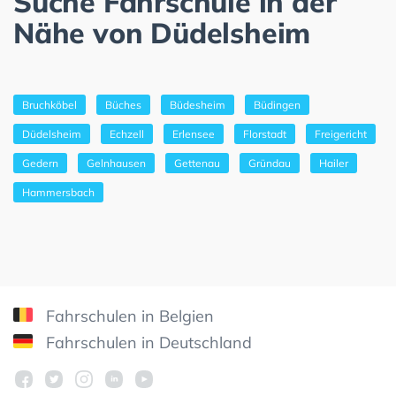
Suche Fahrschule in der
Nähe von Düdelsheim
Bruchköbel
Büches
Büdesheim
Büdingen
Düdelsheim
Echzell
Erlensee
Florstadt
Freigericht
Gedern
Gelnhausen
Gettenau
Gründau
Hailer
Hammersbach
Fahrschulen in Belgien
Fahrschulen in Deutschland