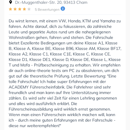
Dr.-Muggenthaler-Str. 20, 93413 Cham
5 Bewertungen
Du wirst lernen, mit einem VW, Honda, KTM und Yamaha zu
fahren. Achte darauf, dich zu fokussieren, da zahlreiche
Leute und geparkte Autos rund um die nahegelegenen
Wohnstraßen gehen, fahren und stehen. Die Fahrschule
bietet Exzellente Bedingungen um deine Klasse A1, Klasse
B, Klasse A, Klasse BE, Klasse B96, Klasse AM, Klasse BF17,
Klasse A2, Klasse C1, Klasse C1E, Klasse C, Klasse CE,
Klasse D1, Klasse DE1, Klasse D, Klasse DE, Klasse L, Klasse
T und Mofa - Prüfbescheinigung zu erhalten. Wir empfehlen
dir auch online-theorie tests am PC zu absolvieren, um dich
gut auf die theoretische Prüfung. Letzte Bewertung: "Eine
tolle Fahrschule! Ich habe super Erfahrungen mit der
ACADEMY Führerscheinfabrik. Die Fahrlehrer sind sehr
freundlich und man kann auf Ihre Unterstützung immer
zählen. Es wird sehr viel Zeit für einen Lehrling genommen
und alles wird ausführlich erklärt. Die
Führerscheinausbildung wird wirklich ernst genommen.
Wenn man einen Führerschein wirklich machen will, kann
ich - durch meine guten Erfahrungen mit der Fahrschule -
diese nur weiterempfehlen!"