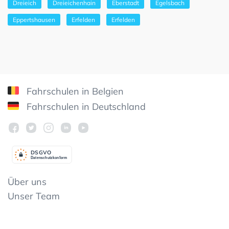
Dreieich
Dreieichenhain
Eberstadt
Egelsbach
Eppertshausen
Erfelden
Erfelden
Fahrschulen in Belgien
Fahrschulen in Deutschland
DSGV
O
Datenschutzkonform
Über uns
Unser Team