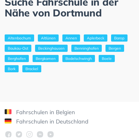
Suche Fahrschule in der
Nähe von Dortmund
Altenbochum
Altlünen
Annen
Aplerbeck
Barop
Baukau-Ost
Beckinghausen
Benninghofen
Bergen
Berghofen
Bergkamen
Bodelschwingh
Boele
Bork
Brackel
Fahrschulen in Belgien
Fahrschulen in Deutschland