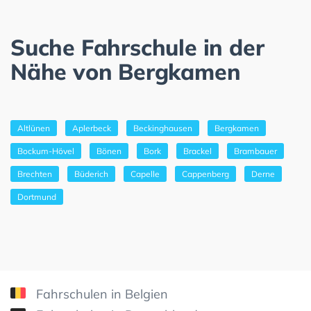
Suche Fahrschule in der
Nähe von Bergkamen
Altlünen
Aplerbeck
Beckinghausen
Bergkamen
Bockum-Hövel
Bönen
Bork
Brackel
Brambauer
Brechten
Büderich
Capelle
Cappenberg
Derne
Dortmund
Fahrschulen in Belgien