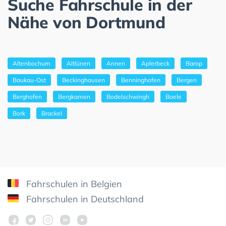
Suche Fahrschule in der
Nähe von Dortmund
Altenbochum
Altlünen
Annen
Aplerbeck
Barop
Baukau-Ost
Beckinghausen
Benninghofen
Bergen
Berghofen
Bergkamen
Bodelschwingh
Boele
Bork
Brackel
Fahrschulen in Belgien
Fahrschulen in Deutschland