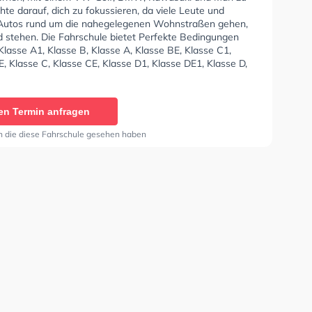
hte darauf, dich zu fokussieren, da viele Leute und
Autos rund um die nahegelegenen Wohnstraßen gehen,
d stehen. Die Fahrschule bietet Perfekte Bedingungen
lasse A1, Klasse B, Klasse A, Klasse BE, Klasse C1,
, Klasse C, Klasse CE, Klasse D1, Klasse DE1, Klasse D,
nd Mofa - Prüfbescheinigung zu erhalten. Die Erste-
 in der Schule. In der Fahrschule D. Ebbert Sie können
in online anfragen.
en Termin anfragen
n die diese Fahrschule gesehen haben