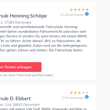
hule Henning Schöpe
121 Bewertungen
. 2, 27283 Dörverden
sionelle und verständnisvolle Fahrschule Henning
bH bietet wunderbaren Fahrunterricht und einen sehr
igen Service in Verden. Du wirst lernen, mit einem BMW,
W zu fahren. Achte darauf, dich zu fokussieren, da
e Leute und geparkte Autos rund um die nahegelegenen
en gehen, fahren und stehen. Die Fahrschule bietet
Bedingungen um deine Klasse A1, Klasse B, Klasse A,
, Klasse B96, Klasse AM, Klasse BF17, Klasse A2 und
fbescheinigung zu erhalten. Die Erste-Hilfe-Kurs in der
en Termin anfragen
tzte Bewertung: "Bester Fahrlehrer der Welt , ohne ihn
es nicht geschafft! Hört nicht auf andere bildet eure
en die diese Fahrschule gesehen haben
inung, wenn ich könnte würde ich 10 Sterne geben .
ehlenswert"
hule D. Ebbert
22 Bewertungen
tr. 114, 28832 Dörverden
lernen, mit einem VW Golf, BMW, Kawasaki und Man zu