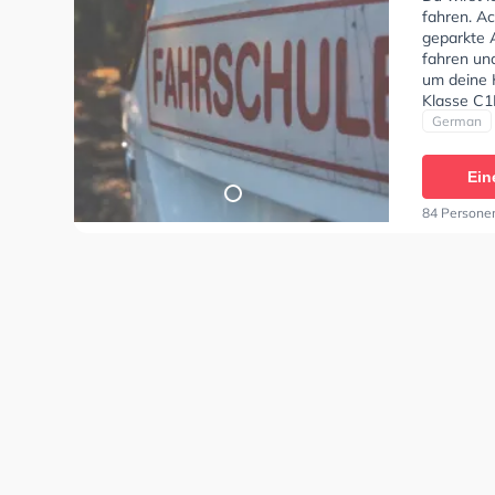
fahren. Ac
geparkte 
fahren un
um deine K
Klasse C1E
Klasse T u
German
Hilfe-Kurs
einen Term
Ein
84 Persone