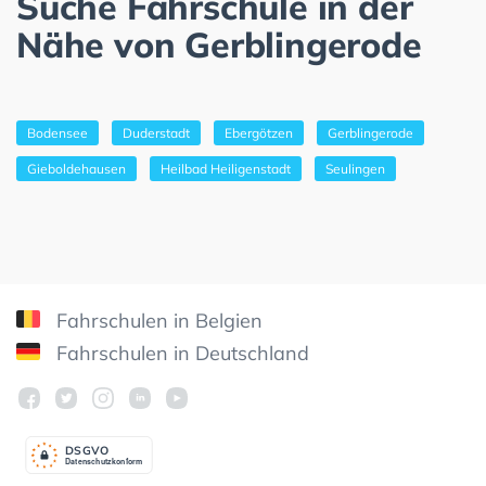
Suche Fahrschule in der
Nähe von Gerblingerode
Bodensee
Duderstadt
Ebergötzen
Gerblingerode
Gieboldehausen
Heilbad Heiligenstadt
Seulingen
Fahrschulen in Belgien
Fahrschulen in Deutschland
DSGV
O
Datenschutzkonform