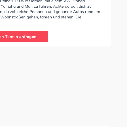
 Rainau. Du wirst lernen, mit einem VW, Honda,
 Yamaha und Man zu fahren. Achte darauf, dich zu
en, da zahlreiche Personen und geparkte Autos rund um
 Wohnstraßen gehen, fahren und stehen. Die
e bietet Perfekte Bedingungen um deine Klasse A1,
 Klasse A, Klasse BE, Klasse AM, Klasse BF17, Klasse A2
- Prüfbescheinigung zu erhalten.
en Termin anfragen