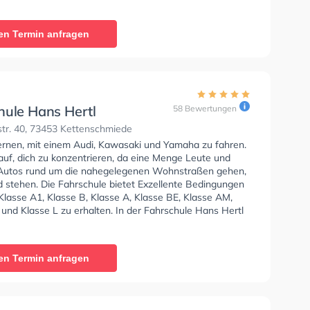
chule Häußer - Adelmannsfelden Sie können einen
ine anfragen.
en Termin anfragen
hule Hans Hertl
58 Bewertungen
tr. 40, 73453 Kettenschmiede
lernen, mit einem Audi, Kawasaki und Yamaha zu fahren.
auf, dich zu konzentrieren, da eine Menge Leute und
Autos rund um die nahegelegenen Wohnstraßen gehen,
d stehen. Die Fahrschule bietet Exzellente Bedingungen
Klasse A1, Klasse B, Klasse A, Klasse BE, Klasse AM,
und Klasse L zu erhalten. In der Fahrschule Hans Hertl
n einen Termin online anfragen.
en Termin anfragen