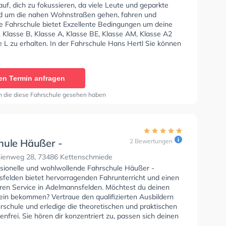
uf, dich zu fokussieren, da viele Leute und geparkte
d um die nahen Wohnstraßen gehen, fahren und
ie Fahrschule bietet Exzellente Bedingungen um deine
 Klasse B, Klasse A, Klasse BE, Klasse AM, Klasse A2
 L zu erhalten. In der Fahrschule Hans Hertl Sie können
in online anfragen.
en Termin anfragen
n die diese Fahrschule gesehen haben
hule Häußer -
2 Bewertungen
nnsfelden
ienweg 28, 73486 Kettenschmiede
ssionelle und wohlwollende Fahrschule Häußer -
felden bietet hervorragenden Fahrunterricht und einen
eren Service in Adelmannsfelden. Möchtest du deinen
ein bekommen? Vertraue den qualifizierten Ausbildern
rschule und erledige die theoretischen und praktischen
enfrei. Sie hören dir konzentriert zu, passen sich deinen
sen an und bieten dir eine angepasste Lernerfahrung. In