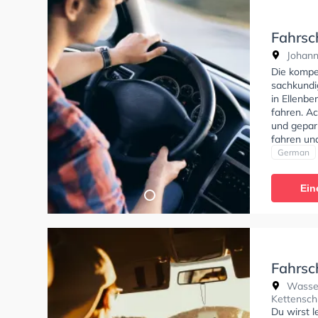
Fahrsc
Johann
Die kompet
sachkundig
in Ellenbe
fahren. Ac
und gepar
fahren un
Bedingung
German
Klasse B9
der Fahrsc
Ein
Fahrsc
Wassera
Kettensc
Du wirst 