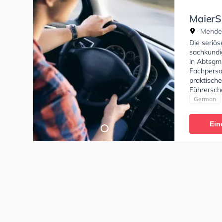
MaierS
Mendel
Die seriös
sachkundi
in Abtsgm
Fachperso
praktisch
Führersch
German
Ein