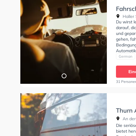
Fahrsc
Haller 
Du wirst 
darauf, d
und gepar
gehen, fah
Bedingung
Automatik
Klasse A2,
German
Heizmann 
Ein
31 Persone
Thurn 
Fahrsc
An der
Die seriö
bietet he