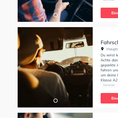
der Fahrs
Termin onl
Ein
Fahrsc
Haupts
Du wirst 
Achte dar
geparkte 
fahren un
um deine 
Klasse A2 
Sie könne
German
Ein