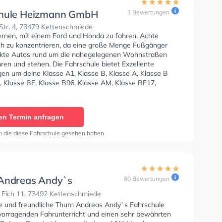
hule Heizmann GmbH
1 Bewertungen
Str. 4, 73479 Kettenschmiede
lernen, mit einem Ford und Honda zu fahren. Achte
ich zu konzentrieren, da eine große Menge Fußgänger
kte Autos rund um die nahegelegenen Wohnstraßen
ren und stehen. Die Fahrschule bietet Exzellente
en um deine Klasse A1, Klasse B, Klasse A, Klasse B
, Klasse BE, Klasse B96, Klasse AM, Klasse BF17,
 Klasse C und Klasse CE zu erhalten. In der Fahrschule
GmbH Sie können einen Termin online anfragen.
en Termin anfragen
n die diese Fahrschule gesehen haben
Andreas Andy`s
60 Bewertungen
hule
 Eich 11, 73492 Kettenschmiede
se und freundliche Thurn Andreas Andy`s Fahrschule
rvorragenden Fahrunterricht und einen sehr bewährten