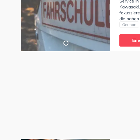
Service in
Kawasaki,
fokussier
die nahen
Fahrschul
German
Klasse B,
und Mofa 
Ein