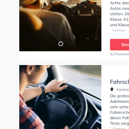
Achte dara
Autos run
stehen. D
Klasse A1,
und Klasse
einen Term
German
Ein
31 Persone
Fahrsc
Adelma
Kastan
Die profe
Adelmanns
sehr sich
Führersch
dieser Fah
Tests sorg
Bedürfnis
German