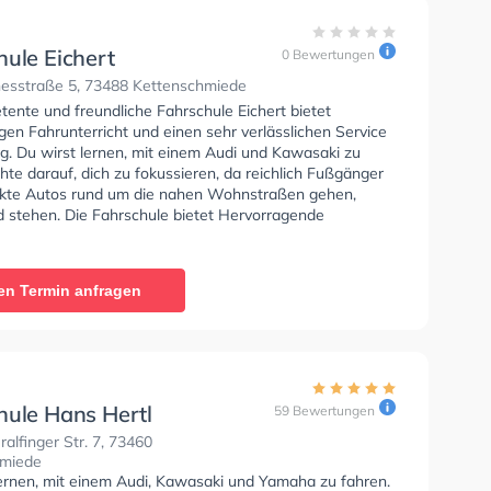
hule Eichert
0 Bewertungen
esstraße 5, 73488 Kettenschmiede
ente und freundliche Fahrschule Eichert bietet
en Fahrunterricht und einen sehr verlässlichen Service
rg. Du wirst lernen, mit einem Audi und Kawasaki zu
hte darauf, dich zu fokussieren, da reichlich Fußgänger
kte Autos rund um die nahen Wohnstraßen gehen,
d stehen. Die Fahrschule bietet Hervorragende
en um deine Klasse A1, Klasse B, Klasse A, Klasse BE,
6, Klasse AM, Klasse BF17 und Klasse A2 zu erhalten. In
hule Eichert Sie können einen Termin online anfragen.
en Termin anfragen
hule Hans Hertl
59 Bewertungen
lfinger Str. 7, 73460
hmiede
lernen, mit einem Audi, Kawasaki und Yamaha zu fahren.