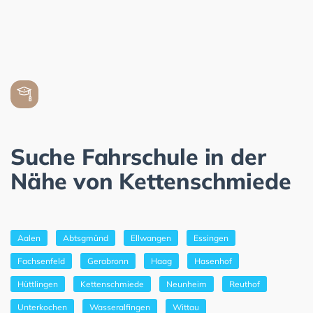
Suche Fahrschule in der
Nähe von Kettenschmiede
Aalen
Abtsgmünd
Ellwangen
Essingen
Fachsenfeld
Gerabronn
Haag
Hasenhof
Hüttlingen
Kettenschmiede
Neunheim
Reuthof
Unterkochen
Wasseralfingen
Wittau