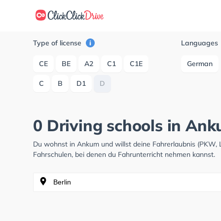
Type of license
Languages
CE
BE
A2
C1
C1E
German
C
B
D1
D
0 Driving schools in An
Du wohnst in Ankum und willst deine Fahrerlaubnis (PKW,
Fahrschulen, bei denen du Fahrunterricht nehmen kannst.