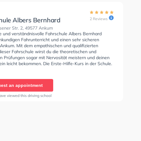
hule Albers Bernhard
2 Reviews
sener Str. 2, 49577 Ankum
se und verständnisvolle Fahrschule Albers Bernhard
hkundigen Fahrunterricht und einen sehr sicheren
n Ankum. Mit dem empathischen und qualifizierten
ieser Fahrschule wirst du die theoretischen und
en Prüfungen sogar mit Nervosität meistern und deinen
in leicht bekommen. Die Erste-Hilfe-Kurs in der Schule.
hrschule Albers Bernhard Sie können einen Termin online
est an appointment
ave viewed this driving school