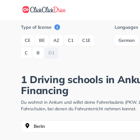
Type of license
Languages
CE
BE
A2
C1
C1E
German
C
B
D1
1 Driving schools in An
Financing
Du wohnst in Ankum und willst deine Fahrerlaubnis (PKW,
Fahrschulen, bei denen du Fahrunterricht nehmen kannst.